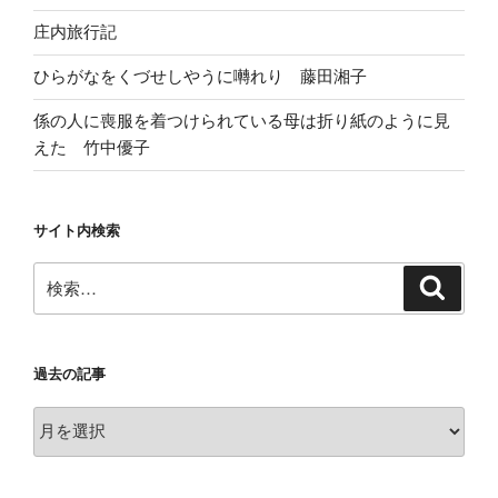
庄内旅行記
ひらがなをくづせしやうに囀れり 藤田湘子
係の人に喪服を着つけられている母は折り紙のように見
えた 竹中優子
サイト内検索
検
検
索
索:
過去の記事
過
去
の