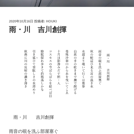
投
2020年10月16日
投稿者:
HOUKI
稿
雨・川 吉川創揮
日:
雨・川 吉川創揮
雨音の硯を洗ふ部屋塞ぐ