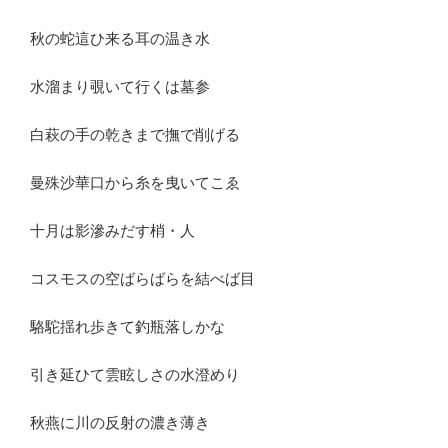
秋の蛇這ひ来る耳の温き水
水溜まり覗いて行くは墓参
白萩の手の乾きまで撫で削げる
曼殊沙華口から糸を曳いてこゑ
十月は影滲みだす梢・人
コスモスの空ばらばらを結べば目
駱駝揺れ歩きて釣瓶落しかな
引き延ひて雲眩しさの水澄めり
秋燕に川の反射の濃き薄き