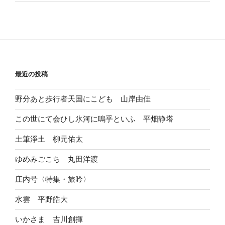
最近の投稿
野分あと歩行者天国にこども 山岸由佳
この世にて会ひし氷河に嗚乎といふ 平畑静塔
土筆淨土 柳元佑太
ゆめみごこち 丸田洋渡
庄内号〈特集・旅吟〉
水雲 平野皓大
いかさま 吉川創揮