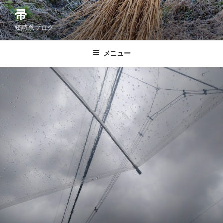
コ
帚
ン
短詩系ブログ
テ
ン
ツ
メニュー
へ
ス
キ
ッ
プ