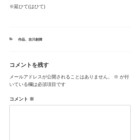
※延ひて(はひて)
カ
作品
、
吉川創揮
テ
ゴ
リ
ー
コメントを残す
メールアドレスが公開されることはありません。
※
が付
いている欄は必須項目です
コメント
※