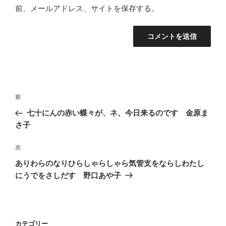
前、メールアドレス、サイトを保存する。
投
前
前
稿
の
七十にんの赤い蝶々が、ネ、今日来るのです 金原ま
ナ
投
さ子
ビ
稿
ゲ
次
次
の
ー
ありわらのなりひらしゃらしゃら気管支をならしわたし
投
シ
にうでをさしだす 野口あや子
稿
ョ
ン
カテゴリー