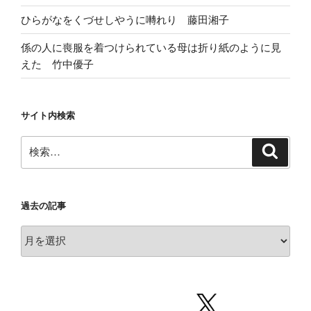
ひらがなをくづせしやうに囀れり 藤田湘子
係の人に喪服を着つけられている母は折り紙のように見
えた 竹中優子
サイト内検索
検
検
索
索:
過去の記事
過
去
の
記
事