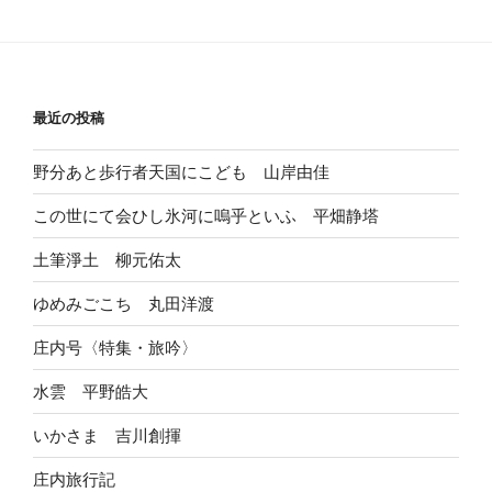
最近の投稿
野分あと歩行者天国にこども 山岸由佳
この世にて会ひし氷河に嗚乎といふ 平畑静塔
土筆淨土 柳元佑太
ゆめみごこち 丸田洋渡
庄内号〈特集・旅吟〉
水雲 平野皓大
いかさま 吉川創揮
庄内旅行記