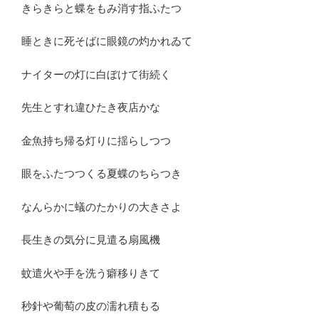
きらきらと蝶をもみ消す指ふたつ
睡ときに死そばに眼鏡の灼かれゐて
ナイターの灯に白ぼけて街続く
先生とすれ違ひたき夜店かな
金魚持ち帰る灯りに揺らしつつ
眼をふたつつくる夏蝶のちらつき
なんらかに蟻のたかりの大きさよ
長生きの気分に見遣る扇風機
蚊遣火や手を洗う癖移りきて
秒針や葡萄の皮の濡れ積もる