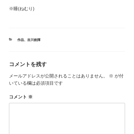
※睡(ねむり)
カ
作品
、
吉川創揮
テ
ゴ
リ
ー
コメントを残す
メールアドレスが公開されることはありません。
※
が付
いている欄は必須項目です
コメント
※