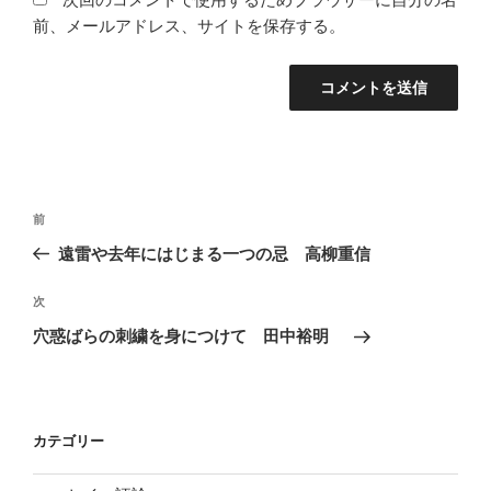
前、メールアドレス、サイトを保存する。
投
前
前
稿
の
遠雷や去年にはじまる一つの忌 高柳重信
ナ
投
ビ
稿
次
次
ゲ
の
穴惑ばらの刺繍を身につけて 田中裕明
投
ー
稿
シ
ョ
カテゴリー
ン