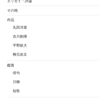
エッセイ・評論
その他
作品
丸田洋渡
吉川創揮
平野皓大
柳元佑太
鑑賞
俳句
川柳
短歌