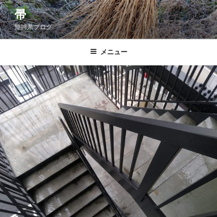
コ
帚
ン
短詩系ブログ
テ
ン
ツ
メニュー
へ
ス
キ
ッ
プ