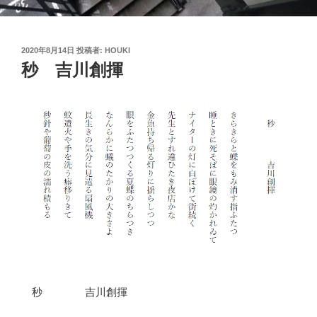
投
2020年8月14日
投稿者:
HOUKI
稿
秒 吉川創揮
日:
秒 吉川創揮