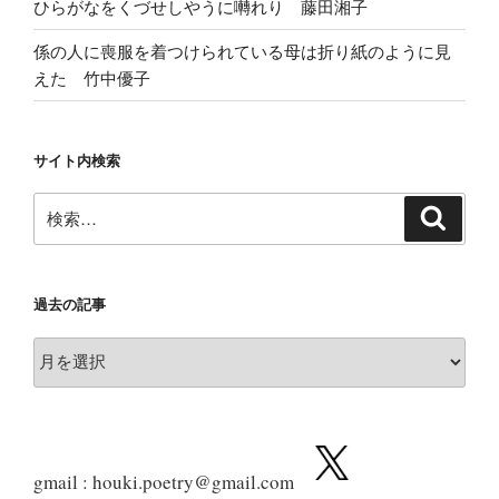
ひらがなをくづせしやうに囀れり 藤田湘子
係の人に喪服を着つけられている母は折り紙のように見
えた 竹中優子
サイト内検索
検
検
索
索:
過去の記事
過
去
の
記
事
gmail : houki.poetry@gmail.com