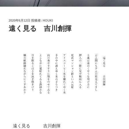
投
2020年6月12日
投稿者:
HOUKI
稿
遠く見る 吉川創揮
日:
遠く見る 吉川創揮