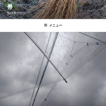
コ
帚
ン
短詩系ブログ
テ
ン
ツ
メニュー
へ
ス
キ
ッ
プ