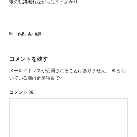
蛾の軌跡縺れながらにうすあかり
カ
作品
、
吉川創揮
テ
ゴ
リ
ー
コメントを残す
メールアドレスが公開されることはありません。
※
が付
いている欄は必須項目です
コメント
※