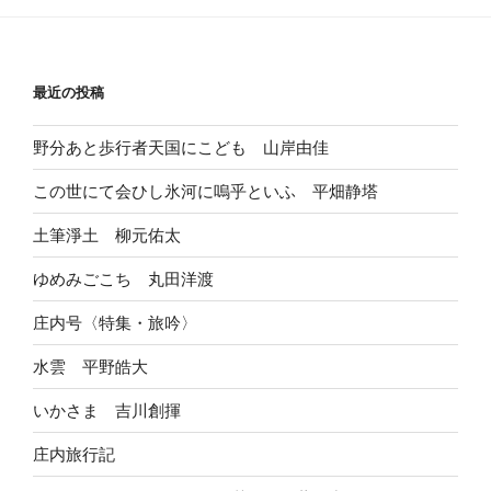
最近の投稿
野分あと歩行者天国にこども 山岸由佳
この世にて会ひし氷河に嗚乎といふ 平畑静塔
土筆淨土 柳元佑太
ゆめみごこち 丸田洋渡
庄内号〈特集・旅吟〉
水雲 平野皓大
いかさま 吉川創揮
庄内旅行記