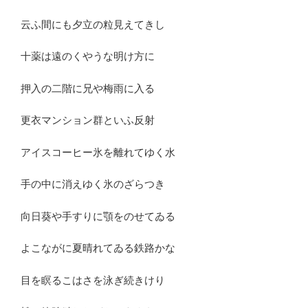
云ふ間にも夕立の粒見えてきし
十薬は遠のくやうな明け方に
押入の二階に兄や梅雨に入る
更衣マンション群といふ反射
アイスコーヒー氷を離れてゆく水
手の中に消えゆく氷のざらつき
向日葵や手すりに顎をのせてゐる
よこながに夏晴れてゐる鉄路かな
目を瞑るこはさを泳ぎ続きけり