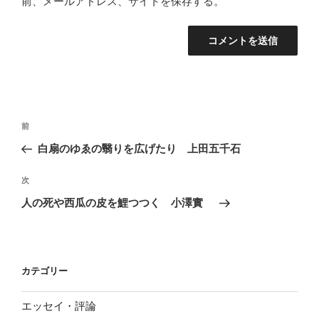
前、メールアドレス、サイトを保存する。
投
前
前
稿
の
白扇のゆゑの翳りを広げたり 上田五千石
ナ
投
ビ
稿
次
次
ゲ
の
人の死や西瓜の皮を鯉つつく 小澤實
投
ー
稿
シ
ョ
カテゴリー
ン
エッセイ・評論