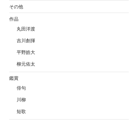
その他
作品
丸田洋渡
吉川創揮
平野皓大
柳元佑太
鑑賞
俳句
川柳
短歌