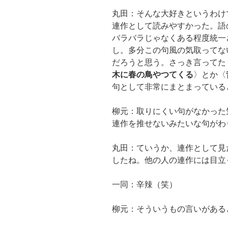
丸田：そんな大好きというわけ
連作として読みやすかった。語
バラバラじゃなくある程度統一
し。多分この句風の気取ってな
だろうと思う。さっき言ってた
木に春の鳥やつてくる
〉とか〈
句として非常にまとまっている
柳元：取りにくい句がなかった
連作を推せないみたいな句がわ
丸田：ていうか、連作として見
したね。他の人の連作には目立
一同：辛辣（笑）
柳元：そういうもの言いがある