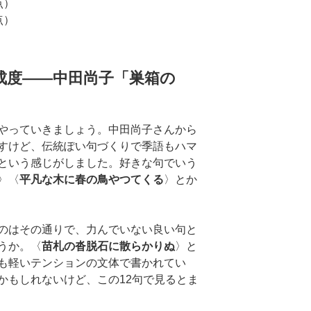
点）
点）
成度――中田尚子「巣箱の
やっていきましょう。中田尚子さんから
すけど、伝統ぽい句づくりで季語もハマ
という感じがしました。好きな句でいう
〉〈
平凡な木に春の鳥やつてくる
〉とか
のはその通りで、力んでいない良い句と
うか。〈
苗札の沓脱石に散らかりぬ
〉と
も軽いテンションの文体で書かれてい
かもしれないけど、この12句で見るとま