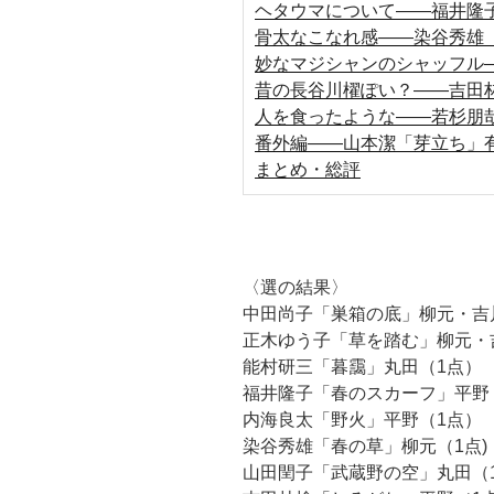
ヘタウマについて――福井隆
骨太なこなれ感――染谷秀雄
妙なマジシャンのシャッフル
昔の長谷川櫂ぽい？――吉田
人を食ったような――若杉朋
番外編――山本潔「芽立ち」
まとめ・総評
〈選の結果〉
中田尚子「巣箱の底」柳元・吉
正木ゆう子「草を踏む」柳元・
能村研三「暮靄」丸田（1点）
福井隆子「春のスカーフ」平野
内海良太「野火」平野（1点）
染谷秀雄「春の草」柳元（1点)
山田閏子「武蔵野の空」丸田（