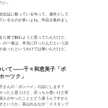
たい。
総合誌に載っている句って、連作として
ているものが多いよね。作品を集めまし
また後で触れようと思ってたんだけど、
」の一連は、本当に行ったんだという説
があったというわけでは無いんだけど。
ついて――千々和恵美子「ポ
ホーツク」
美子さんの「ポンペイ」の話にします？
かったと思うけど、言っちゃ悪いけど所
朗人がやったこととどう違うんですかと
ぞというか。高山れおなが「イスタンブ