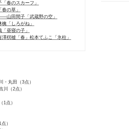
子「春のスカーフ」
「春の草」
――山田閏子「武蔵野の空」
林檎「しろがね」
哉「昼寝の子」
有澤榠樝「春」松本てふこ「氷柱」
川・丸田（3点）
吉川（2点）
（1点）
1点）