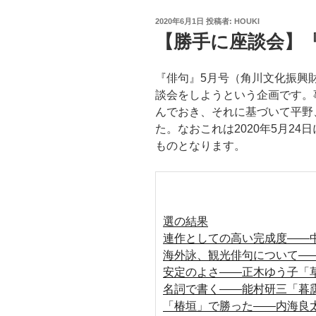
投
2020年6月1日
投稿者:
HOUKI
稿
【勝手に座談会】『
日:
『俳句』5月号（角川文化振興財
談会をしようという企画です。
んでおき、それに基づいて平野
た。なおこれは2020年5月24
ものとなります。
選の結果
連作としての高い完成度――
海外詠、観光俳句について―
安定のよさ――正木ゆう子「
名詞で書く――能村研三「暮
「椿垣」で勝った――内海良