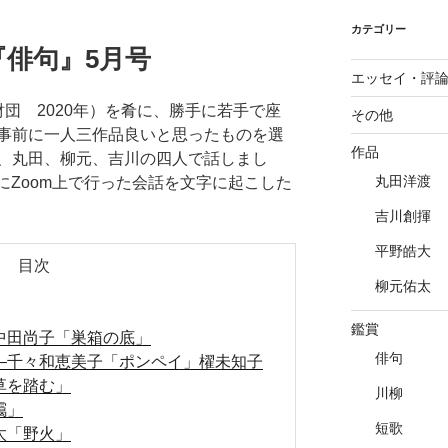
カテゴリー
俳句』5月号
エッセイ・評
団 2020年）を肴に、勝手に若手で座
その他
事前に一人三作品良いと思ったものを選
作品
、丸田、柳元、吉川の四人で話しまし
丸田洋渡
日にZoom上で行った会話を文字に起こした
吉川創揮
平野皓大
目次
柳元佑太
鑑賞
中田尚子「巣箱の底」
俳句
―千々和恵美子「ポンペイ」櫂未知子
草を踏む」
川柳
靄」
短歌
太「野火」