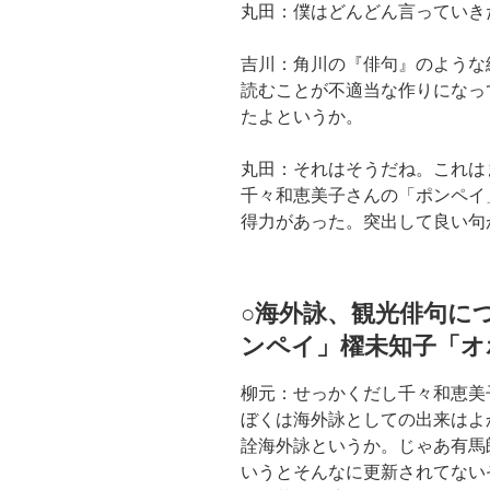
丸田：僕はどんどん言っていき
吉川：角川の『俳句』のような
読むことが不適当な作りになっ
たよというか。
丸田：それはそうだね。これは
千々和恵美子さんの「ポンペイ
得力があった。突出して良い句
○海外詠、観光俳句に
ンペイ」櫂未知子「オ
柳元：せっかくだし千々和恵
ぼくは海外詠としての出来はよ
詮海外詠というか。じゃあ有馬
いうとそんなに更新されてない