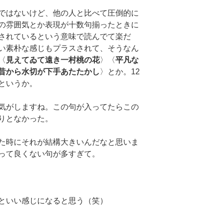
ではないけど、他の人と比べて圧倒的に
の雰囲気とか表現が十数句揃ったときに
されているという意味で読んでて楽だ
い素朴な感じもプラスされて、そうなん
〈
見えてゐて遠き一村桃の花
〉〈
平凡な
昔から水切が下手あたたかし
〉とか。12
というか。
気がしますね。この句が入ってたらこの
りとなかった。
た時にそれが結構大きいんだなと思いま
って良くない句が多すぎて。
といい感じになると思う（笑）