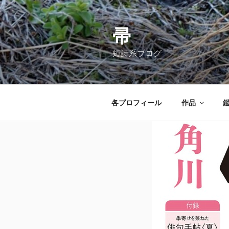
コ
ン
テ
帚
ン
短詩系ブログ
ツ
へ
ス
キ
各プロフィール
作品
ッ
プ