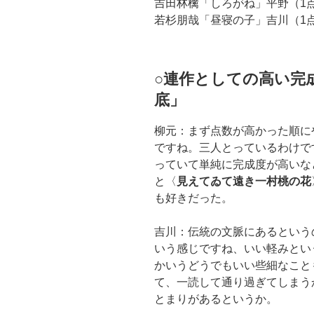
吉田林檎「しろがね」平野（1
若杉朋哉「昼寝の子」吉川（1
○連作としての高い完
底」
柳元：まず点数が高かった順に
ですね。三人とっているわけで
っていて単純に完成度が高いな
と〈
見えてゐて遠き一村桃の花
も好きだった。
吉川：伝統の文脈にあるという
いう感じですね、いい軽みとい
かいうどうでもいい些細なこと
て、一読して通り過ぎてしまう
とまりがあるというか。