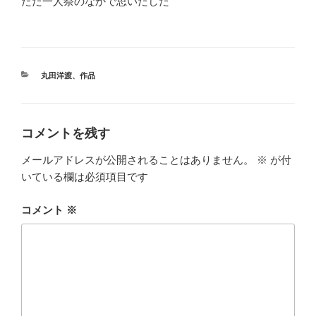
ただ一人祭のなかで思いだした
カ
丸田洋渡
、
作品
テ
ゴ
リ
ー
コメントを残す
メールアドレスが公開されることはありません。
※
が付
いている欄は必須項目です
コメント
※