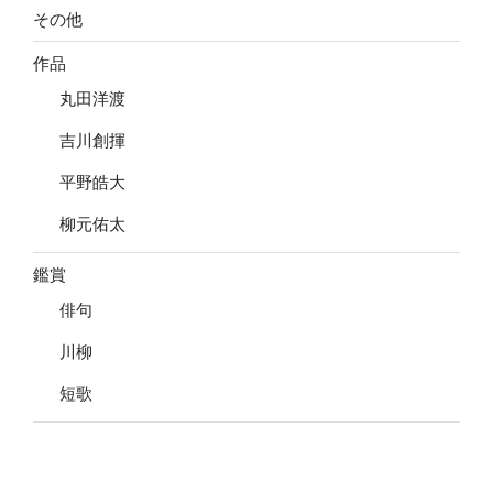
その他
作品
丸田洋渡
吉川創揮
平野皓大
柳元佑太
鑑賞
俳句
川柳
短歌