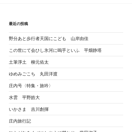
最近の投稿
野分あと歩行者天国にこども 山岸由佳
この世にて会ひし氷河に嗚乎といふ 平畑静塔
土筆淨土 柳元佑太
ゆめみごこち 丸田洋渡
庄内号〈特集・旅吟〉
水雲 平野皓大
いかさま 吉川創揮
庄内旅行記