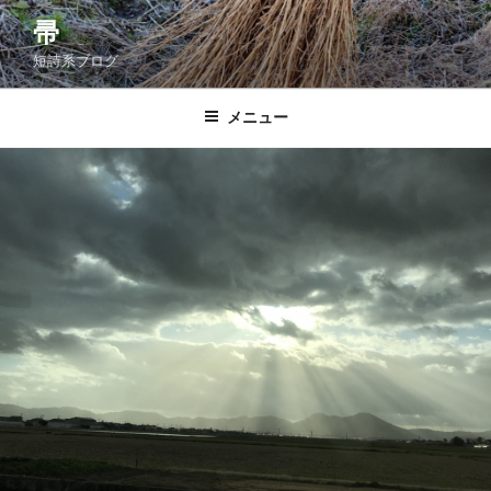
コ
帚
ン
短詩系ブログ
テ
ン
ツ
メニュー
へ
ス
キ
ッ
プ