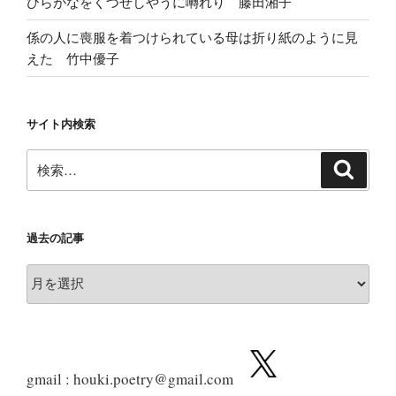
ひらがなをくづせしやうに囀れり 藤田湘子
係の人に喪服を着つけられている母は折り紙のように見
えた 竹中優子
サイト内検索
検
検
索
索:
過去の記事
過
去
の
記
事
gmail : houki.poetry@gmail.com