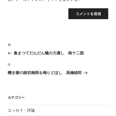
投
前
前
稿
の
集まつてだんだん蟻の力濃し 南十二国
ナ
投
ビ
稿
次
次
ゲ
の
轢き癖の踏切梅雨を鳴りどほし 高橋睦郎
投
ー
稿
シ
ョ
カテゴリー
ン
エッセイ・評論