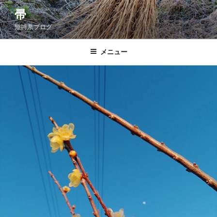
コ
帚
ン
短詩系ブログ
テ
ン
ツ
メニュー
へ
ス
キ
ッ
プ