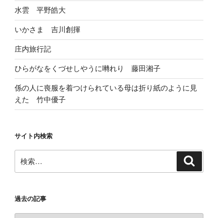
水雲 平野皓大
いかさま 吉川創揮
庄内旅行記
ひらがなをくづせしやうに囀れり 藤田湘子
係の人に喪服を着つけられている母は折り紙のように見
えた 竹中優子
サイト内検索
検
検
索
索:
過去の記事