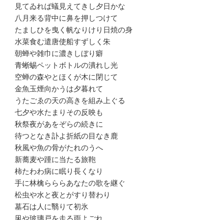
見てゐれば蟻見えてきし夕日かな
八月来る背中に鼻を押しつけて
たましひを曳く帆なりけり日焼の身
水菜食む遣唐使船すずしく朱
朝蝉や雑巾に濃きしぼり癖
青蜥蜴ペットボトルの潰れし光
空蝉の森やとほくが木に閉じて
金魚玉煙向かうは夕暮れて
うたごゑの天の高きを組み上ぐる
七夕や水たまりその反映も
秋祭夜があをぞらの続きに
待つとなき訃よ折紙の目なき鹿
秋風や魚の骨がたれのうへ
新蕎麦や踵に当たる旅鞄
柿たわわ病に眠り長くなり
手に林檎らららあなたの歌を継ぐ
松虫や水と夜とがすり替わり
墓石は人に翳りて初氷
凩や玻璃戸を走る雨よごれ