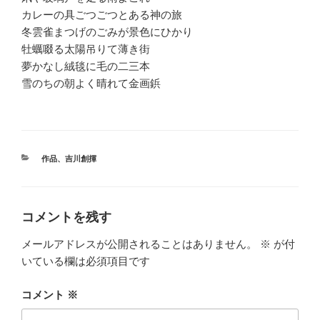
カレーの具ごつごつとある神の旅
冬雲雀まつげのごみが景色にひかり
牡蠣啜る太陽吊りて薄き街
夢かなし絨毯に毛の二三本
雪のちの朝よく晴れて金画鋲
カ
作品
、
吉川創揮
テ
ゴ
リ
ー
コメントを残す
メールアドレスが公開されることはありません。
※
が付
いている欄は必須項目です
コメント
※