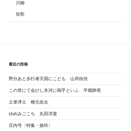
川柳
短歌
最近の投稿
野分あと歩行者天国にこども 山岸由佳
この世にて会ひし氷河に嗚乎といふ 平畑静塔
土筆淨土 柳元佑太
ゆめみごこち 丸田洋渡
庄内号〈特集・旅吟〉