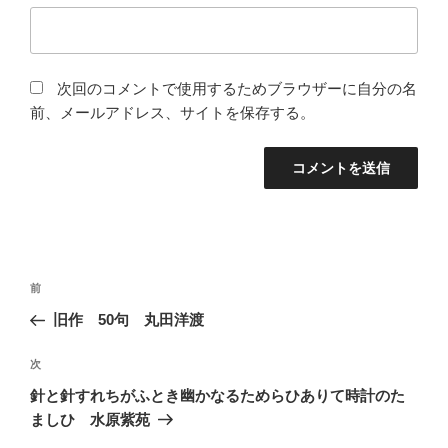
次回のコメントで使用するためブラウザーに自分の名
前、メールアドレス、サイトを保存する。
投
前
前
稿
の
旧作 50句 丸田洋渡
ナ
投
ビ
稿
次
次
ゲ
の
針と針すれちがふとき幽かなるためらひありて時計のた
投
ー
ましひ 水原紫苑
稿
シ