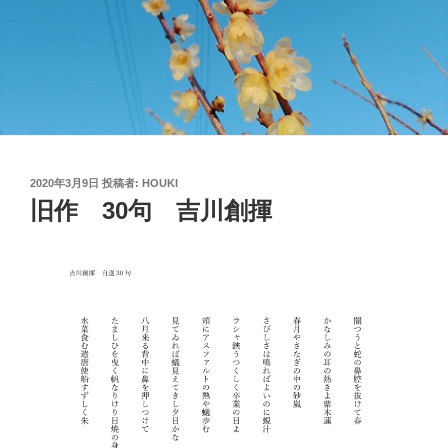
投
2020年3月9日
投稿者:
HOUKI
稿
旧作 30句 吉川創揮
日: