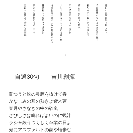
自選30句 吉川創揮
闇つうと蛇の鼻腔を抜けて春
かなしみの耳の熱きよ紫木蓮
春月やさなぎの中の砂嵐
さびしさは鳴ればよいのに蜆汁
ラシャ鋏うつくしく卒業の日よ
頬にアスファルトの熱や蟻歩む