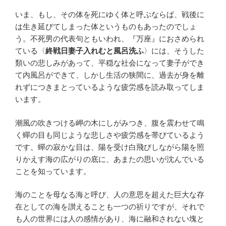
いま、もし、その体を死にゆく体と呼ぶならば、戦後に
は生き延びてしまった体というものもあったのでしょ
う。不死男の代表句ともいわれ、『万座』におさめられ
ている〈
終戦日妻子入れむと風呂洗ふ
〉には、そうした
類いの悲しみがあって、平穏な社会になって妻子ができ
て内風呂ができて、しかし生活の狭間に、過去が身を離
れずにつきまとっているような疲労感を読み取ってしま
います。
潮風の吹きつける岬の木にしがみつき、腹を震わせて鳴
く蟬の目も同じような悲しさや疲労感を帯びているよう
です。蟬の寂かな目は、陽を受け白飛びしながら陽を照
りかえす海の広がりの底に、あまたの思いが沈んでいる
ことを知っています。
海のことを母なる海と呼び、人の意思を超えた巨大な存
在としての海を讃えることも一つの祈りですが、それで
も人の世界には人の感情があり、海に融和されない塊と