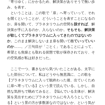
「寄りゆく」にかかるため、解決策がありそうで無い歩
み、を表す。
ということは、この歌で「扉」へ寄っていって、それ
を開くということが、どういうことを表すことになるの
か。扉を開いて、プラネタリウムの空間を
脱すれば
、解
決策が手に入るのか、入らないのか。
そもそも、解決策
が欲しくてプラネタリウムに入ってきたのではないの
か
。このまま解決しないまま扉を開いて
出ていっていい
のか
……。／三句目が「ごとく」であることによって、
希望とも焦燥とも取れる状態で歌が保存されており、そ
の空気感が私は好きだった。
ここで一つ、書きながら気づいたことがある。太字に
した部分について。私はどうやら無意識に、この歌を
【プラネタリウムに入って観終わった後、出ていくため
に扉へ寄っている】という景で読んでいる。しかし、自
然な気持ちで眺めてみると、【悩んでいる主体が、解決
策を見出すためにプラネタリウムに今入ろうとしてい
る】という景の方が多数派なのではないか、という気が