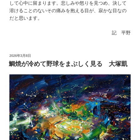
して心中に留まります。悲しみや怒りを見つめ、決して
溶けることのないその痛みを抱える目が、寂かな目なの
だと思います。
記 平野
投
2026年3月8日
稿
鯛焼が冷めて野球をまぶしく見る 大塚凱
日: