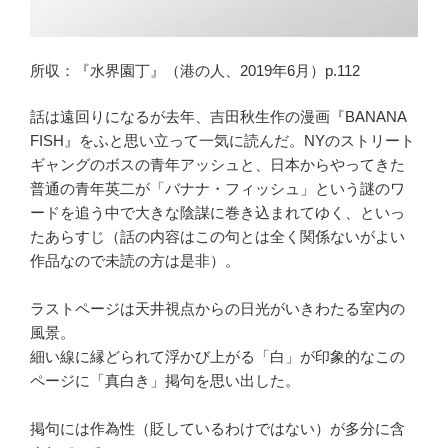
所収：『水界園丁』（港の人、2019年6月）p.112
話は遠回りになるが去年、吉田秋生作の漫画『BANANA
FISH』をふと思い立って一気に読んだ。NYのストリート
ギャングのボスの青年アッシュと、日本からやってきた
普通の青年英二が「バナナ・フィッシュ」という謎のワ
ードを追う中で大きな陰謀に巻き込まれてゆく、といっ
たあらすじ（話の内容はこの句とは全く関係ないがよい
作品なので未読の方は是非）。
ラストページは天井視点からの日光がいきわたる室内の
風景。
細い線に縁どられて浮かび上がる「白」が印象的なこの
ページに「真白き」掲句を思い出した。
掲句には作為性（貶しているわけではない）が多分に含