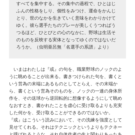
すべてを集中する。その集中の過程で、ひとはじ
ふんの性格をしり、個性をみつけ、運命をかんじ
とり、世のなかを生きていく意味をわかりかけて
ゆく。彼ら選手たちのプレーが美しくうつればう
つるほど、ひとびとの心のなかに、野球は生活そ
のものを反映する実体となってゆくのではないだ
ろうか。（虫明亜呂無「名選手の系譜」より）
いまはわたしは『或』の句を、職業野球のノックのよ
うに眺めることが出来る。書きつけられた句を、書くと
いう営為の末端にあるものとしてとらえ、その末端か
ら、書くという営為そのものを、ノックの一連の身体所
作を、その送球から逆回転的に想像するようにして眺め
なおすとき、書かれたことを虚心に受け取るよりも充実
した何かを、受け取ることができるのではないか。
『或』はこういう読みにおいて、その洗練を強度として
見せてくれる。それはテクニックというよりもテクネー
と呼ばれるような、それ自体作者の生と関わりあったあ