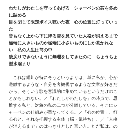
わたしがわたしを守ってあげる シャーペンの芯を多め
に詰める
目を閉じて限定ボイス聴いた夜 心の位置に灯っていっ
た
音もなく上から下に降る雪を見ていた人格が消えるまで
極端に大きいものか極端に小さいものにしか惹かれな
い 私の人生は筒の中
後戻りできないように無理をしてきたのに ちょうちょ
型水溜まり
これは絹川が特にそうというよりは、単に私が、心が
遊離するような・自分を客観視するような文章が好きだ
から、そういう歌を意識的に集めているというだけのこ
とかもしれない。／「わたしがわたしを」の時点で、思
惟する私と、対象の私の二つが分離している。そこにシ
ャーペンの仕組みが重なってくる。／「心の位置」。灯
る心と、それを把握する主体（脳・気持ち）。／「人格
が消えるまで」のはっきりとした言い方。ただ私はこの