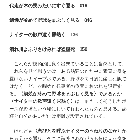
代走が木の実みたいにすぐ還る 019
鯛焼が冷めて野球をまぶしく見る 046
ナイターの歓声遠く尿熱く 136
涸れ川よふりさけみれば盗塁死 150
これらが技術的に良く出来ていることは当然として、
これらを見て思うのは、ある熱狂のただ中に素直に身を
置けないナイーブさである。野球を向日的に楽しむ訳で
はなく、どこか醒めた観察者の位置におのれを設定す
る。
〈鯛焼が冷めて野球をまぶしく見る〉
であるとか
〈ナイターの歓声遠く尿熱く〉
は、まさしくそうしたポ
ーズが野球という場において行われたものと見える。熱
狂と自分のあいだには距離が設定されている。
けれども
〈恋びとを呼ぶナイターのうねりのなか〉
か
らも分かる通り、そこに疎外されながらも何ゆえか身を