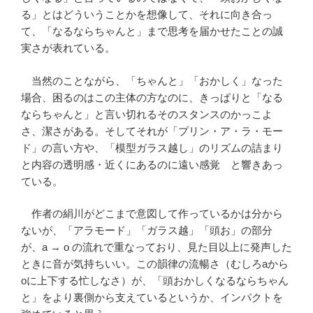
る」とはどういうことかを想像して、それに向き合っ
て、「なるならちゃんと」まで思考を届かせたことの誠
実さが表れている。
当然のことながら、「ちゃんと」「おかしく」なった
場合、困るのはこの主体の方なのに、きっぱりと「なる
ならちゃんと」と言い切れるそのスタンスのかっこよ
さ、潔さがある。そしてそれが「プリン・ア・ラ・モー
ド」の言い方や、「模型ガラス越し」のリズムの詰まり
と内容の透明感・近くにあるのに遠い感覚 と響きあっ
ている。
作者の絹川がどこまで意図して作っているかは分から
ないが、「アラモード」「ガラス越」「頭お」の部分
が、a → o の流れで重なっており、見た目以上に発声した
ときに音が気持ちいい。この韻律の流暢さ（むしろaから
oに上下する忙しなさ）が、「頭おかしくなるならちゃん
と」をより裏側から支えているというか、インパクトを