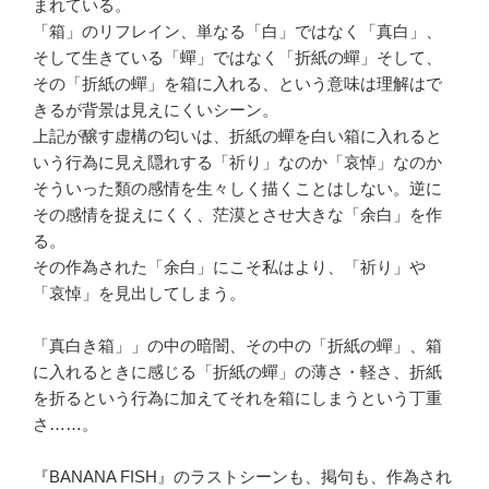
まれている。
「箱」のリフレイン、単なる「白」ではなく「真白」、
そして生きている「蟬」ではなく「折紙の蟬」そして、
その「折紙の蟬」を箱に入れる、という意味は理解はで
きるが背景は見えにくいシーン。
上記が醸す虚構の匂いは、折紙の蟬を白い箱に入れると
いう行為に見え隠れする「祈り」なのか「哀悼」なのか
そういった類の感情を生々しく描くことはしない。逆に
その感情を捉えにくく、茫漠とさせ大きな「余白」を作
る。
その作為された「余白」にこそ私はより、「祈り」や
「哀悼」を見出してしまう。
「真白き箱」」の中の暗闇、その中の「折紙の蟬」、箱
に入れるときに感じる「折紙の蟬」の薄さ・軽さ、折紙
を折るという行為に加えてそれを箱にしまうという丁重
さ……。
『BANANA FISH』のラストシーンも、掲句も、作為され