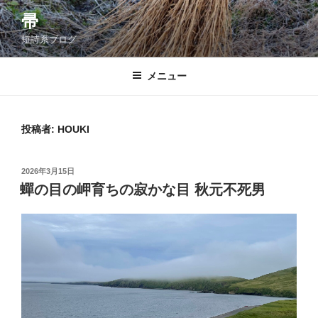
コ
帚
ン
短詩系ブログ
テ
ン
ツ
メニュー
へ
ス
キ
投稿者:
HOUKI
ッ
プ
投
2026年3月15日
稿
蟬の目の岬育ちの寂かな目 秋元不死男
日: