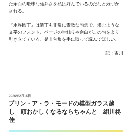
た余白の曖昧な雄弁さを私は好んでいるのだなと気づか
される。
『水界園丁』は装丁も非常に素敵な句集で、滲むような
文字のフォント、ページの手触りや余白がこの句をより
引き立てている。是非句集を手に取って読んでほしい。
記：吉川
投
2026年2月15日
稿
プリン・ア・ラ・モードの模型ガラス越
日:
し 頭おかしくなるならちゃんと 絹川柊
佳