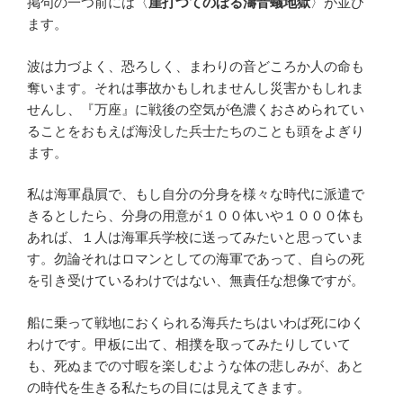
掲句の一つ前には〈
崖打つてのぼる濤音蟻地獄
〉が並び
ます。
波は力づよく、恐ろしく、まわりの音どころか人の命も
奪います。それは事故かもしれませんし災害かもしれま
せんし、『万座』に戦後の空気が色濃くおさめられてい
ることをおもえば海没した兵士たちのことも頭をよぎり
ます。
私は海軍贔屓で、もし自分の分身を様々な時代に派遣で
きるとしたら、分身の用意が１００体いや１０００体も
あれば、１人は海軍兵学校に送ってみたいと思っていま
す。勿論それはロマンとしての海軍であって、自らの死
を引き受けているわけではない、無責任な想像ですが。
船に乗って戦地におくられる海兵たちはいわば死にゆく
わけです。甲板に出て、相撲を取ってみたりしていて
も、死ぬまでの寸暇を楽しむような体の悲しみが、あと
の時代を生きる私たちの目には見えてきます。