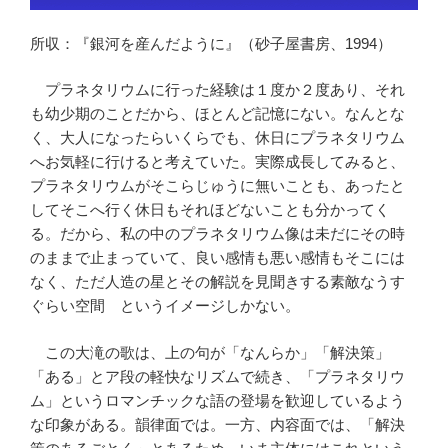
所収：『銀河を産んだように』（砂子屋書房、1994）
プラネタリウムに行った経験は１度か２度あり、それ
も幼少期のことだから、ほとんど記憶にない。なんとな
く、大人になったらいくらでも、休日にプラネタリウム
へお気軽に行けると考えていた。実際成長してみると、
プラネタリウムがそこらじゅうに無いことも、あったと
してそこへ行く休日もそれほどないことも分かってく
る。だから、私の中のプラネタリウム像は未だにその時
のままで止まっていて、良い感情も悪い感情もそこには
なく、ただ人造の星とその解説を見聞きする素敵なうす
ぐらい空間 というイメージしかない。
この大滝の歌は、上の句が「なんらか」「解決策」
「ある」とア段の軽快なリズムで続き、「プラネタリウ
ム」というロマンチックな語の登場を歓迎しているよう
な印象がある。韻律面では。一方、内容面では、「解決