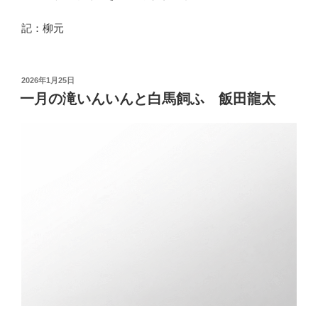
記：柳元
投
2026年1月25日
稿
一月の滝いんいんと白馬飼ふ 飯田龍太
日: