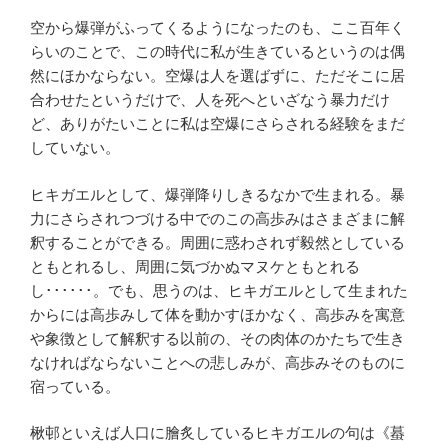
空から爆弾がふってくるようになったのも、ここ百年く
らいのことで、この時代に私が生きているというのは偶
然にほかならない。空爆は人を選ばずに、ただそこに居
合わせたというだけで、人を死へといざなう暴力だけ
ど、ありがたいことに私は空爆にさらされる経験をまだ
していない。
ヒキガエルとして、爆弾降りしきるなかで生まれる。暴
力にさらされつづける中でのこの高歩みはさまざまに解
釈することができる。周囲に惑わされず毅然としている
ともとれるし、周囲に気づかぬマヌケともとれる
し･･････。でも、思うのは、ヒキガエルとして生まれた
からには高歩みして体を動かすほかなく、高歩みを寓意
や象徴として解釈する以前の、その肉体のかたちで生き
なければならないことへの悲しみが、高歩みそのものに
宿っている。
楸邨といえば人口に膾炙しているヒキガエルの句は《蟇