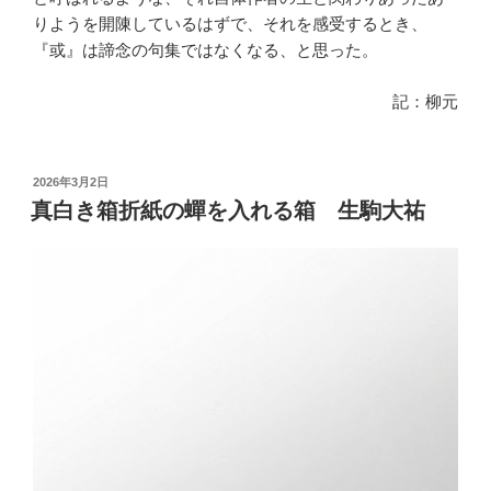
りようを開陳しているはずで、それを感受するとき、
『或』は諦念の句集ではなくなる、と思った。
記：柳元
投
2026年3月2日
稿
真白き箱折紙の蟬を入れる箱 生駒大祐
日: