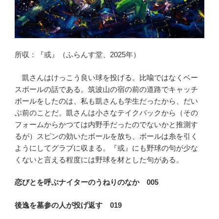
所収：『或』（ふらんす堂、2025年）
凱さんはけっこう良い球を投げる。比喩ではなくベー
スボールの話である。筑波山の宿の前の道路でキャッチ
ボールをしたのは、私も凱さんも学生だったから、だい
ぶ前のことだ。凱さんは小さなテイクバックから（その
フォームからかつては内野手だったのでないかと推測す
るが）スピンの効いたボールを放ち、ボールは糸を引く
ようにしてグラブに収まる。『或』にも野球の句が少な
くないと言える程度には野球を材とした句がある。
恋びとを呼ぶナイターのうねりのなか 005
後逸を墓参の人が投げ返す 019