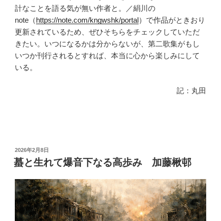
計なことを語る気が無い作者と。／絹川の
note（
https://note.com/kngwshk/portal
）で作品がときおり
更新されているため、ぜひそちらをチェックしていただ
きたい。いつになるかは分からないが、第二歌集がもし
いつか刊行されるとすれば、本当に心から楽しみにして
いる。
記：丸田
投
2026年2月8日
稿
蟇と生れて爆音下なる高歩み 加藤楸邨
日: