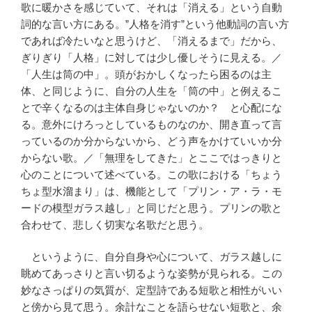
歌に暖かさを感じていて、それは「消える」という自動
詞的な言い方にある。”人格を消す”という他動詞の言い方
であれば冷たいなと思うけど、「消えるまで」だから、
ぎりぎり「人格」に対しては少し優しそうに見える。／
「人生は筒の中」。頭がおかしくなったら困るのは主
体、と同じように、自分の人生を「筒の中」と例えるこ
とで辛くなるのは主体自身じゃないのか？ と心配にな
る。意外にけろっとしているものなのか、開き直って言
っているのか分からないから、どう声をかけていいか分
からない歌。／「無理をしてきた」とここではっきりと
心のことについて述べている。この歌における「ちょう
ちょ型水溜まり」は、機能として「プリン・ア・ラ・モ
ードの模型ガラス越し」と同じだと思う。プリンの歌と
合わせて、悲しく切実な名歌だと思う。
というように、自分自身や心について、ガラス越しに
眺めてあっさりと言い切るような姿勢が見られる。この
妙なさっぱりの気質が、定型詩である短歌と相性がいい
と傍から見て思う。余計なことを語らせない短歌と、余