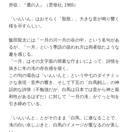
所収：『麓の人』（雲母社, 1965）
「いんいん」はおそらく「殷殷」。大きな音が鳴り響く
様を示すらしい。
飯田龍太には「一月の川一月の谷の中」という名句があ
るが、「一月」という季語の扱われ方は両者似たような
趣を感じる。
「一月」はその文字面の簡素な佇まいによって、詩情を
抜きに冬の滝の存在感を描く。
この句の場合は「いんいんと」という中七のダイナミッ
クな表現・音声の響き、そして下五の「白馬飼ふ」の神
話的な詩情（不勉強だが、白馬は日本では昔から神と親
和性があるはずだ）に対して「一月の滝」がぐっと句を
引き締めている。
「いんいんと」とがそのまま「白馬」に連なることで、
滝の白い水しぶきと、白馬のイメージが重なるのが美し
い。