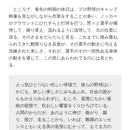
ところで、春先の時期の休日は、プロ野球のキャンプ
映像を見ながしながら作業をすることが多い。ノッカー
がグラウンドにひたすらと打球を打つ。黙々と選手が捕
球して、握り変え、流れるように送球して、元の位置に
戻る。そのさまをだらだらと見る。これまでに積み重ね
られてきた数限りなき反復が、その選手の動きに与える
洗練された美しさ。それが、選手のその一回性ある身体
の動きを通じて、この世にあらわれでるのには見とれ
る。
人っ気ひとつない侘しい球場で、彼らの野球はい
かにも、妖しい美しさにみちあふれ、社会の誰か
らもかえりみられずに、むしろ、退廃にちかい孤
絶の状態で、狂おしい饗宴をくりひろげている。
人間のからだが、あのように伸び、曲がり、蹴
り、投げ、走ることから、いわば、舞踊のエッセ
ンスともいえる美の造形にむかって、もてる力の