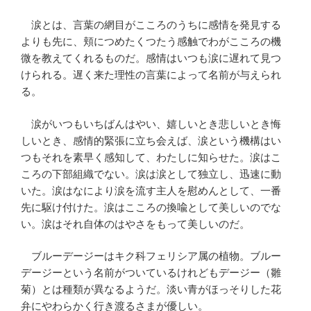
涙とは、言葉の網目がこころのうちに感情を発見する
よりも先に、頬につめたくつたう感触でわがこころの機
微を教えてくれるものだ。感情はいつも涙に遅れて見つ
けられる。遅く来た理性の言葉によって名前が与えられ
る。
涙がいつもいちばんはやい、嬉しいとき悲しいとき悔
しいとき、感情的緊張に立ち会えば、涙という機構はい
つもそれを素早く感知して、わたしに知らせた。涙はこ
ころの下部組織でない。涙は涙として独立し、迅速に動
いた。涙はなにより涙を流す主人を慰めんとして、一番
先に駆け付けた。涙はこころの換喩として美しいのでな
い。涙はそれ自体のはやさをもって美しいのだ。
ブルーデージーはキク科フェリシア属の植物。ブルー
デージーという名前がついているけれどもデージー（雛
菊）とは種類が異なるようだ。淡い青がほっそりした花
弁にやわらかく行き渡るさまが優しい。