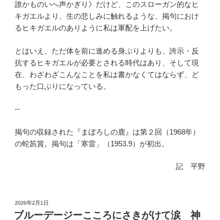
誰かものいへ声かぎり》だけど、このスローガン的なヒ
キガエルより、生の悲しみに触れるような、掲句におけ
るヒキガエルのありように私は軍配を上げたい。
とはいえ、ただ体を前に進める身ぶりよりも、誇示・反
抗するヒキガエルが必要とされる時代はあり、そして現
在、わざわざこんなことを私は書かなくてはならず、ど
もった口ぶりになっている。
‐‐
掲句の収録された『まぼろしの鹿』は第２回（1968年）
の蛇笏賞。掲句は「寒雷」（1953.9）が初出。
記 平野
投
2026年2月1日
稿
ブルーデージーこころにさきがけて涙 神
日: