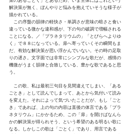
策のあるごとく」とあるため、いま主体にはこれという
解決策が無く、ぼんやりと悩みを抱えていそうな様子が
描かれている。
この序盤の韻律の軽快さ・単調さが意味の暗さと食い
違っている微かな違和感が、下の句の破調で増幅される
ことになる。／「プラネタリウムの」「とびらへよりゆ
く」で８８になっている。扉へ寄っていくその瞬間もま
だ、有効な解決策が思い浮かんでいない。その時の足取
りの遅さ。文字面では非常にシンプルな歌だが、感情の
機微がうまく韻律と合致している、豊かな歌であると思
う。
この歌、私は最初三句目を見間違えてしまい、「ある
ごとき」として読んでしまって、あとから気付いて読み
を変えた。それによって気づいたことだが、もし「ごと
き」であれば、上の句の内容は直後の体言である「プラ
ネタリウム」にかかるため、この「扉」を開けばなんら
かの解決策が得られそう、という希望のある明るい歌に
なる。しかしこの歌は「ごとく」であり、用言である