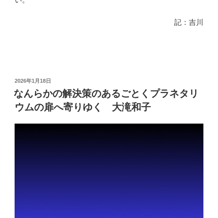
記：吉川
投
2026年1月18日
稿
なんらかの解決策のあるごとくプラネタリ
日:
ウムの扉へ寄りゆく 大滝和子