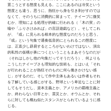
置こうとする態度も見える。ここにあるのは冷笑という
態度とも違う。思うに、熱狂から身を引き剥がすのでは
なくて、そのうちに消費的に留まって、ナイーブに微笑
むか、理知による処理が的確に行われる（「木の実」の
喩や「ふりさけみれば」の言語遊戯など）。そしてこれ
が、『或』に見られる根本的な態度なのだろうと思う。
『或』という句集で通奏低音的にとられるこの態度に
は、正直少し辟易するところがないわけではない。演出
的私性の仮構が鼻につくということもまあそうなのだが
（それはしかし他の句集だってそうだろう）、何よりも
こうしたナイーブさも理知的な技術も、とはいえ「それ
が行われることが熱狂そのものに何ら働きかけない感
じ」がするのだ。そして作中主体もあるいは作者もそれ
を了解している感じがする。野球という卑近なことに対
してもそうだし、資本主義とか、アメリカの覇権主義と
か、終わらない日常とか、震災とか、オウムとか、それ
らに対しても概ね似たスタンスがとられているように感
じる。