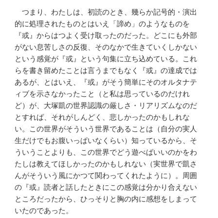
つまり、わたしは、初読のとき、幾らか記号的・演出
的に処理されたものとはいえ「諦め」のようなものを
『或』からはつよく受け取ったのだった。どこにも外部
がない息苦しさの反復、そのなかで生きていくしかない
という感覚が『或』という句集に立ち込めている。これ
らを書き留めたことは言うまでもなく『或』の達成では
あるが、とはいえ、『或』がそう簡単にそのオルタナテ
ィブを示さなかったこと（と私は思っているのだけれ
ど）が、大塚凱の世界認識の厳しさ・リアリズムなのだ
とすれば、それがしんどく、悲しかったのかもしれな
い。この世界がそういう世界であることは（自分の実人
生だけでもお腹いっぱいなくらい）知っているから、そ
ういうことよりも、この世界でどう遊べばいいのかをわ
たしは教えてほしかったのかもしれない（実世界で凱さ
んがそういう風にかつて関わってくれたように）。周囲
の『或』読者と話したときにこの感覚は分かり合えない
ところだったから、ひっそりと胸の内に感想をしまって
いたのであった。