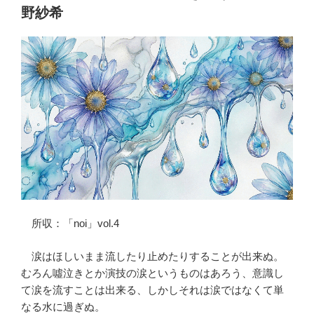
野紗希
所収：「noi」vol.4
涙はほしいまま流したり止めたりすることが出来ぬ。
むろん噓泣きとか演技の涙というものはあろう、意識し
て涙を流すことは出来る、しかしそれは涙ではなくて単
なる水に過ぎぬ。